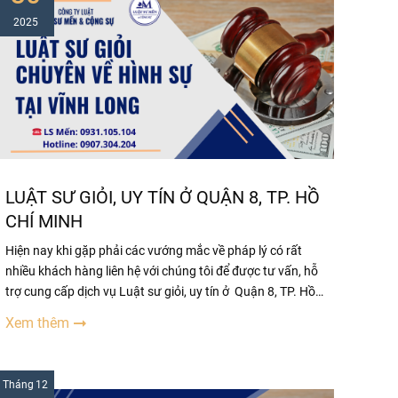
2025
LUẬT SƯ GIỎI, UY TÍN Ở QUẬN 8, TP. HỒ
CHÍ MINH
Hiện nay khi gặp phải các vướng mắc về pháp lý có rất
nhiều khách hàng liên hệ với chúng tôi để được tư vấn, hỗ
trợ cung cấp dịch vụ Luật sư giỏi, uy tín ở Quận 8, TP. Hồ
Chí Minh. Những người lần đầu tiếp xúc với Luật sư đều
Xem thêm
không tránh khỏi những thắc mắc như:
Tháng
12