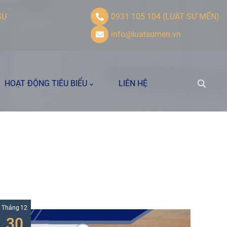
SỰ
0931 105 104 (LUẬT SƯ MẾN)
info@luatsumen.vn
HOẠT ĐỘNG TIÊU BIỂU
LIÊN HỆ
Tháng
12
30