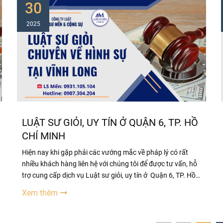
30
2025
LUẬT SƯ GIỎI, UY TÍN Ở QUẬN 6, TP. HỒ
CHÍ MINH
Hiện nay khi gặp phải các vướng mắc về pháp lý có rất
nhiều khách hàng liên hệ với chúng tôi để được tư vấn, hỗ
trợ cung cấp dịch vụ Luật sư giỏi, uy tín ở Quận 6, TP. Hồ
Chí Minh Những người lần đầu tiếp xúc với Luật sư đều
Xem thêm
không tránh khỏi những thắc mắc như: