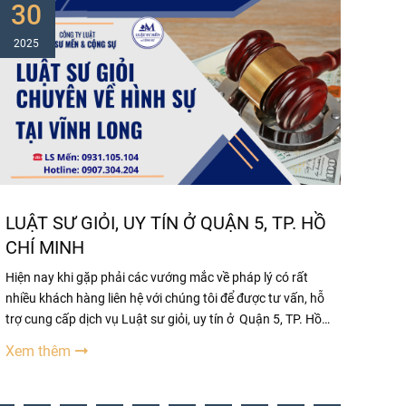
30
2025
LUẬT SƯ GIỎI, UY TÍN Ở QUẬN 5, TP. HỒ
CHÍ MINH
Hiện nay khi gặp phải các vướng mắc về pháp lý có rất
nhiều khách hàng liên hệ với chúng tôi để được tư vấn, hỗ
trợ cung cấp dịch vụ Luật sư giỏi, uy tín ở Quận 5, TP. Hồ
Chí Minh Những người lần đầu tiếp xúc với Luật sư đều
Xem thêm
không tránh khỏi những thắc mắc như: