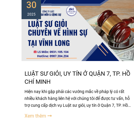
30
2025
LUẬT SƯ GIỎI, UY TÍN Ở QUẬN 7, TP. HỒ
CHÍ MINH
Hiện nay khi gặp phải các vướng mắc về pháp lý có rất
nhiều khách hàng liên hệ với chúng tôi để được tư vấn, hỗ
trợ cung cấp dịch vụ Luật sư giỏi, uy tín ở Quận 7, TP. Hồ
Chí Minh Những người lần đầu tiếp xúc với Luật sư đều
Xem thêm
không tránh khỏi những thắc mắc như: