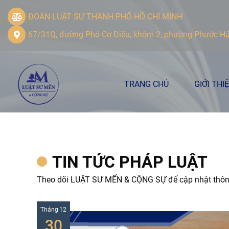
ĐOÀN LUẬT SƯ THÀNH PHỐ HỒ CHÍ MINH
67/31Q, đường Phó Cơ Điều, khóm 2, phường Phước Hậu,
TRANG CHỦ
GIỚI THI
TIN TỨC PHÁP LUẬT
Theo dõi LUẬT SƯ MẾN & CỘNG SỰ để cập nhật thông 
Tháng
12
30