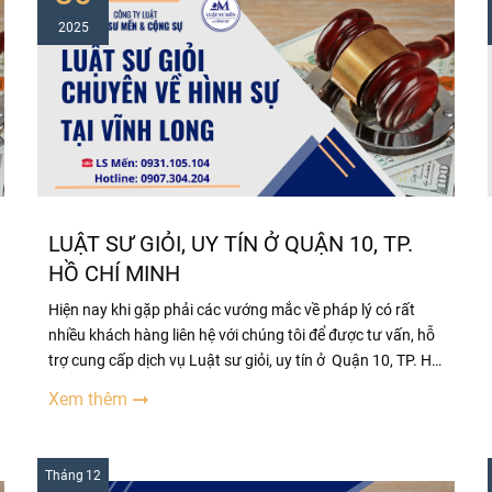
2025
LUẬT SƯ GIỎI, UY TÍN Ở QUẬN 10, TP.
HỒ CHÍ MINH
Hiện nay khi gặp phải các vướng mắc về pháp lý có rất
nhiều khách hàng liên hệ với chúng tôi để được tư vấn, hỗ
trợ cung cấp dịch vụ Luật sư giỏi, uy tín ở Quận 10, TP. Hồ
Chí Minh Những người lần đầu tiếp xúc với Luật sư đều
Xem thêm
không tránh khỏi những thắc mắc như:
Tháng
12