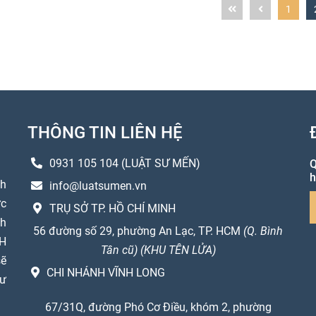
1
THÔNG TIN LIÊN HỆ
0931 105 104 (LUẬT SƯ MẾN)
Q
h
h
info@luatsumen.vn
ực
TRỤ SỞ TP. HỒ CHÍ MINH
ch
56 đường số 29, phường An Lạc, TP. HCM
(Q. Bình
NH
Tân cũ) (KHU TÊN LỬA)
sẽ
CHI NHÁNH VĨNH LONG
Sư
67/31Q, đường Phó Cơ Điều, khóm 2, phường