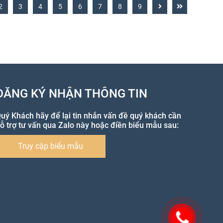
2
3
4
5
6
7
8
9
ĐĂNG KÝ NHẬN THÔNG TIN
uý Khách hãy để lại tin nhắn vấn đề quý khách cần
ỗ trợ tư vấn qua Zalo này hoặc điền biểu mẫu sau:
Truy cập biểu mẫu