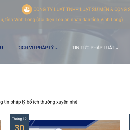
CÔNG TY LUẬT TNHH LUẬT SƯ MẾN & CỘNG 
 tỉnh Vĩnh Long (đối diện Tòa án nhân dân tỉnh Vĩnh Long)
ỆU
DỊCH VỤ PHÁP LÝ
TIN TỨC PHÁP LUẬT
tin pháp lý bổ ích thường xuyên nhé
Tháng
12
30