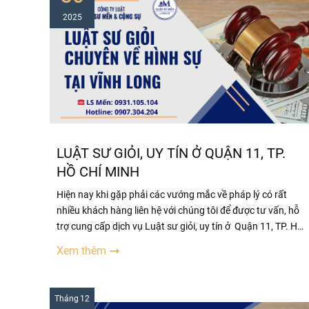
2025
LUẬT SƯ GIỎI, UY TÍN Ở QUẬN 11, TP.
HỒ CHÍ MINH
Hiện nay khi gặp phải các vướng mắc về pháp lý có rất
nhiều khách hàng liên hệ với chúng tôi để được tư vấn, hỗ
trợ cung cấp dịch vụ Luật sư giỏi, uy tín ở Quận 11, TP. Hồ
Chí Minh Những người lần đầu tiếp xúc với Luật sư đều
Xem thêm
không tránh khỏi những thắc mắc như:
Tháng
12