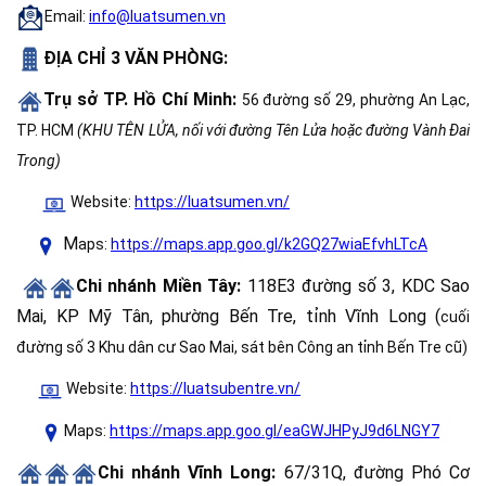
Email:
info@luatsumen.vn
ĐỊA CHỈ 3 VĂN PHÒNG:
Trụ sở TP. Hồ Chí Minh:
56 đường số 29, phường An Lạc,
TP. HCM
(KHU TÊN LỬA, nối với đường Tên Lửa hoặc đường Vành Đai
Trong)
Website:
https://luatsumen.vn/
M
aps:
https://maps.app.goo.gl/k2GQ27wiaEfvhLTcA
Chi nhánh Miền Tây:
118E3 đường số 3, KDC Sao
Mai, KP Mỹ Tân, phường Bến Tre, tỉnh Vĩnh Long (
cuối
đường số 3 Khu dân cư Sao Mai, sát bên Công an tỉnh Bến Tre cũ)
Website:
https://luatsubentre.vn/
Maps:
https://maps.app.goo.gl/eaGWJHPyJ9d6LNGY7
Chi nhánh Vĩnh Long:
67/31Q, đường Phó Cơ