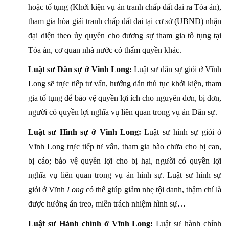
hoặc tố tụng (Khởi kiện vụ án tranh chấp đất đai ra Tòa án),
tham gia hòa giải tranh chấp đất đai tại cơ sở (UBND) nhận
đại diện theo ủy quyền cho đương sự tham gia tố tụng tại
Tòa án, cơ quan nhà nước có thẩm quyền khác.
Luật sư Dân sự ở Vĩnh Long:
Luật sư dân sự giỏi ở Vĩnh
Long sẽ trực tiếp tư vấn, hướng dẫn thủ tục khởi kiện, tham
gia tố tụng để bảo vệ quyền lợi ích cho nguyên đơn, bị đơn,
người có quyền lợi nghĩa vụ liên quan trong vụ án Dân sự.
Luật sư Hình sự ở Vĩnh Long:
Luật sư hình sự giỏi ở
Vĩnh Long trực tiếp tư vấn, tham gia bào chữa cho bị can,
bị cáo; bảo vệ quyền lợi cho bị hại, người có quyền lợi
nghĩa vụ liên quan trong vụ án hình sự. Luật sư hình sự
giỏi ở Vĩnh
Long
có thể giúp giảm nhẹ tội danh, thậm chí là
được hưởng án treo, miễn trách nhiệm hình sự…
Luật sư Hành chính ở Vĩnh Long:
Luật sư hành chính