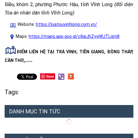
Điều, khóm 2, phường Phước Hậu, tỉnh Vĩnh Long
(đối diện
Tòa án nhân dân tỉnh Vĩnh Long)
Website:
https://luatsuvinhlong.com.vn/
Maps:
https://maps.app.goo.gl/c8aiJhZyyjWJTLqm8
ĐIỂM LIÊN HỆ TẠI TRÀ VINH, TIỀN GIANG, ĐỒNG THÁP,
,......
CẦN THƠ
Save
Tags:
DANH MỤC TIN TỨC