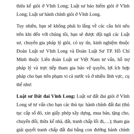
thừa kế giỏi ở Vĩnh Long; Luật sư bảo hiểm giỏi ở Vĩnh
Long; Luật sư hành chính giỏi ở Vĩnh Long.
Tuy nhiên, bạn sẽ không phải lo lắng về các câu hỏi nêu
trên khi đến với chúng tôi, bạn sẽ được đội ngũ các Luật
sư, chuyên gia pháp lý giỏi, có uy tín, kinh nghiệm thuộc
Đoàn Luật sư Vĩnh Long và Đoàn Luật Sư TP. Hồ Chí
Minh thuộc Liên đoàn Luật sư Việt Nam tư vấn, hỗ trợ
pháp lý và trực tiếp tham gia bảo vệ quyền, lợi ích hợp
pháp cho bạn trên phạm vi cả nước và ở nhiều lĩnh vực, cụ
thể như:
Luật sư Đất đai Vĩnh Long:
Luật sư đất đai giỏi ở Vĩnh
Long sẽ tư vấn cho bạn các thủ tục hành chính đất đai (thủ
tục cấp sổ đỏ, xin giấy phép xây dựng, mua bán, tặng cho,
chuyển đổi, thừa kế nhà, đất, tranh chấp lối đi,…); tham gia
giải quyết tranh chấp đất đai bằng con đường hành chính