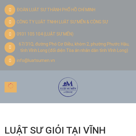
ĐOÀN LUẬT SƯ THÀNH PHỐ HỒ CHÍ MINH
CÔNG TY LUẬT TNHH LUẬT SƯ MẾN & CỘNG SỰ
0931 105 104 (LUẬT SƯ MẾN)
67/31Q, đường Phó Cơ Điều, khóm 2, phường Phước Hậu,
tỉnh Vĩnh Long (đối diện Tòa án nhân dân tỉnh Vĩnh Long)
info@luatsumen.vn
LUẬT SƯ GIỎI TẠI VĨNH